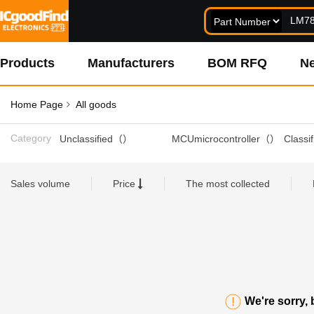
Products
Manufacturers
BOM RFQ
N
Home Page
All goods
Category
Unclassified（）
MCUmicrocontroller（）
industrial control（）
power device（）
Discr
Sales volume
Price
The most collected
resistance（）
Temperature control device（）
Uncla
optoelectronic device（）
Current filtering device（）
Manual/electric tools（）
Connector accessories（）
test instrument（）
Filters and EMI/RFI components（）
We're sorry,